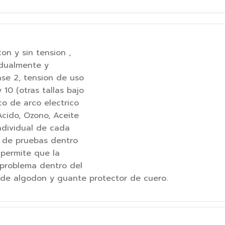
CLASE
0
cantidad
on y sin tension ,
idualmente y
ase 2, tension de uso
 10 (otras tallas bajo
co de arco electrico
cido, Ozono, Aceite
ndividual de cada
o de pruebas dentro
permite que la
 problema dentro del
a de algodon y guante protector de cuero.