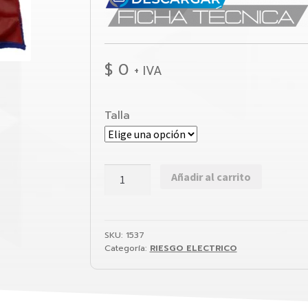
$
0
+ IVA
Talla
KIT
Añadir al carrito
DE
GUANTES
AISLANTES
SKU:
1537
PARA
Categoría:
RIESGO ELECTRICO
TRABAJO
CON
TENSION