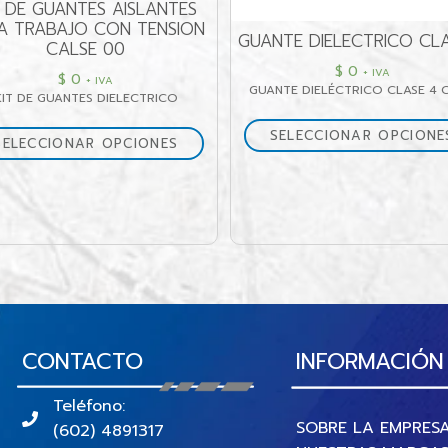
LANTES
ALFOM
TENSION
GUANTE DIELECTRICO CLASE 4
$
0
+ IVA
GUANTE DIELÉCTRICO CLASE 4 CATU
CTRICO
SELECCIONAR OPCIONES
ONES
CONTACTO
INFORMACIÓN
Teléfono:
SOBRE LA EMPRES
(602) 4891317