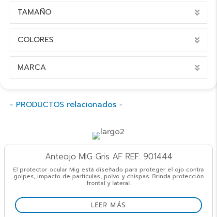
TAMAÑO
EXP
COLORES
EXP
MARCA
EXP
- PRODUCTOS relacionados -
Anteojo MIG Gris AF REF: 901444
El protector ocular Mig está diseñado para proteger el ojo contra
golpes, impacto de partículas, polvo y chispas. Brinda protección
frontal y lateral.
LEER MÁS