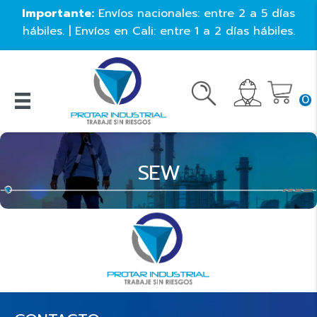
Importante:
Envíos nacionales: entre 2 a 5 días
hábiles. | Envíos en Cali: entre 1 a 2 días hábiles.
0
SEW